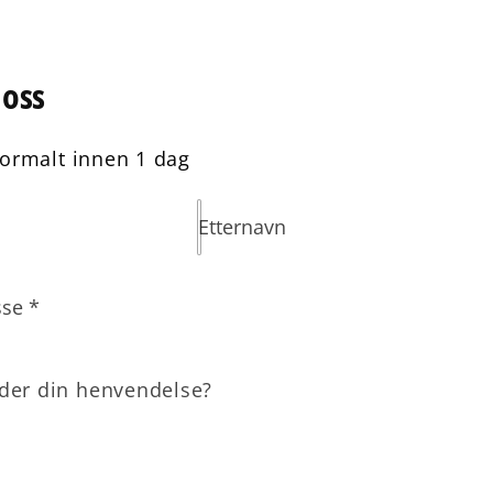
 oss
normalt innen 1 dag
Etternavn
sse
*
lder din henvendelse?