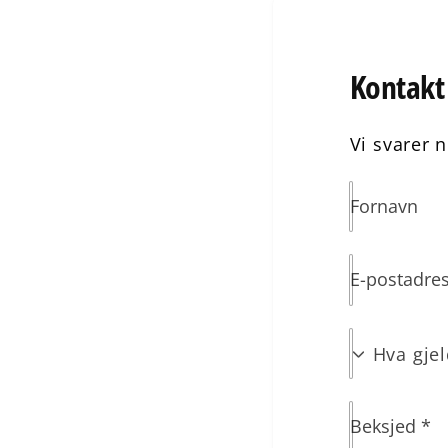
Kontakt
Vi svarer 
Fornavn
E-postadre
H
Hva gje
v
a
Beksjed
*
g