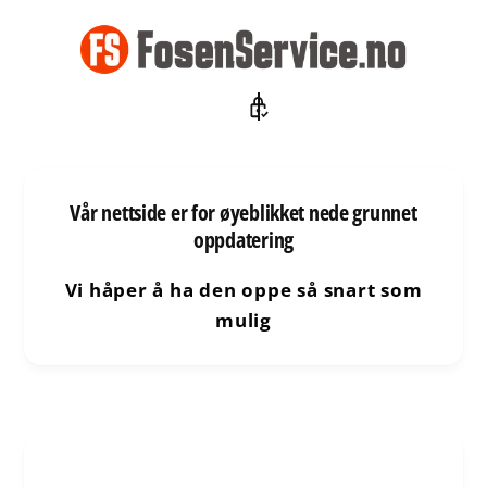
l
i
n
n
h
o
l
d
e
t
Vår nettside er for øyeblikket nede grunnet
oppdatering
Vi håper å ha den oppe så snart som
mulig