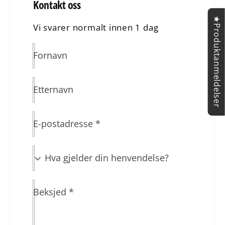
Kontakt oss
★Produktanmeldelser
Vi svarer normalt innen 1 dag
Fornavn
Etternavn
E-postadresse
*
H
v
a
Beksjed
*
g
j
e