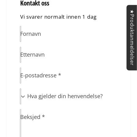
Kontakt oss
★Produktanmeldelser
Vi svarer normalt innen 1 dag
Fornavn
Etternavn
E-postadresse
*
H
v
a
Beksjed
*
g
j
e